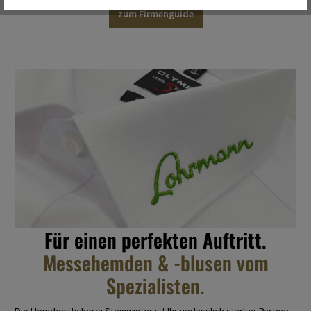
zum Firmenguide
Für einen perfekten Auftritt.
Messehemden & -blusen vom
Spezialisten.
Die Hemdenstickerei Steinwinter ist Ihr verlässlich starker Partner,