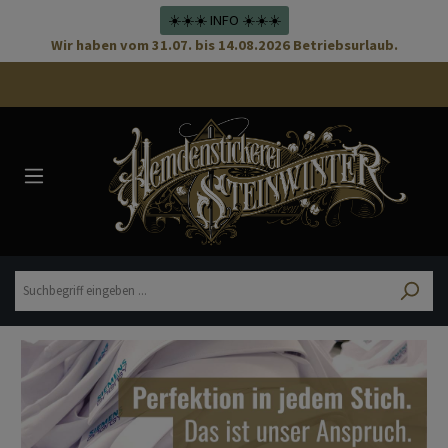
☀️☀️☀️ INFO ☀️☀️☀️
Wir haben vom 31.07. bis 14.08.2026 Betriebsurlaub.