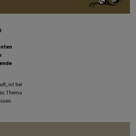
i
anten
m
zende
t, ist bei
 das Thema
issen.