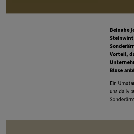
Beinahe j
Steinwint
Sonderärm
Vorteil, d
Unternehm
Bluse anb
Ein Umstan
uns daily 
Sonderärm