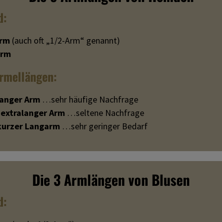
d:
arm
(auch oft „1/2-Arm“ genannt)
arm
rmellängen:
langer Arm
…sehr häufige Nachfrage
-extralanger Arm
…seltene Nachfrage
kurzer Langarm
…sehr geringer Bedarf
Die 3 Armlängen von Blusen
d: