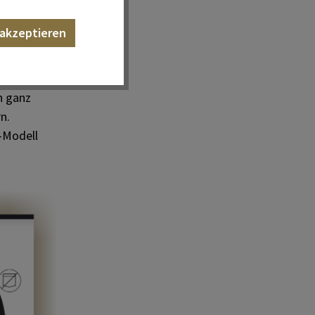
 akzeptieren
n ganz
n.
-Modell