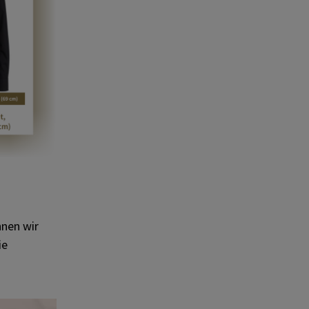
hnen wir
ie