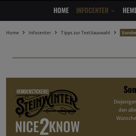
HOME
INFOCENTER
HEM
Home
Infocenter
Tipps zur Textilauswahl
Sonde
Son
Diejenige
den all
Wünschen