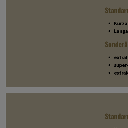
Standar
Kurz
Lang
Sonderä
extra
super
extra
Standar