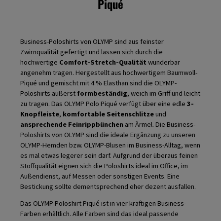
Piqué
Business-Poloshirts von OLYMP sind aus feinster
Zwirnqualität gefertigt und lassen sich durch die
hochwertige
Comfort-Stretch-Qualität
wunderbar
angenehm tragen. Hergestellt aus hochwertigem Baumwoll-
Piqué und gemischt mit 4 % Elasthan sind die OLYMP-
Poloshirts äußerst
formbeständig
, weich im Griff und leicht
zu tragen. Das OLYMP Polo Piqué verfügt über eine edle
3-
Knopfleiste
,
komfortable Seitenschlitze
und
ansprechende Feinrippbünchen
am Ärmel. Die Business-
Poloshirts von OLYMP sind die ideale Ergänzung zu unseren
OLYMP-Hemden bzw. OLYMP-Blusen im Business-Alltag, wenn
es mal etwas legerer sein darf. Aufgrund der überaus feinen
Stoffqualität eignen sich die Poloshirts ideal im Office, im
Außendienst, auf Messen oder sonstigen Events. Eine
Bestickung sollte dementsprechend eher dezent ausfallen.
Das OLYMP Poloshirt Piqué ist in vier kräftigen Business-
Farben erhältlich. Alle Farben sind das ideal passende