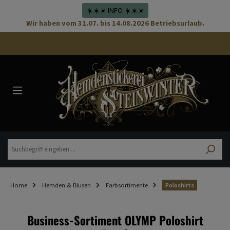
☀️☀️☀️ INFO ☀️☀️☀️
Wir haben vom 31.07. bis 14.08.2026 Betriebsurlaub.
Home
Hemden & Blusen
Farbsortimente
Poloshirts
Business-Sortiment OLYMP Poloshirt