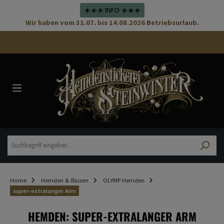
☀️☀️☀️ INFO ☀️☀️☀️
Wir haben vom 31.07. bis 14.08.2026 Betriebsurlaub.
Home
Hemden & Blusen
OLYMP Hemden
super-extralanger Arm
HEMDEN: SUPER-EXTRALANGER ARM