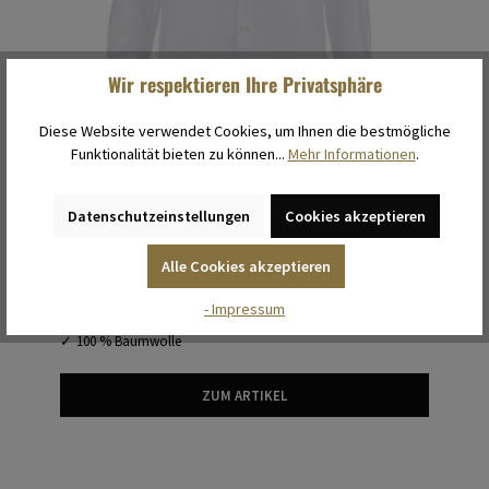
Wir respektieren Ihre Privatsphäre
Diese Website verwendet Cookies, um Ihnen die bestmögliche
super-extralanger Arm
Funktionalität bieten zu können...
Mehr Informationen
.
Popeline-Hemd OLYMP Luxor modern fit,
weiß, super-extralanger Arm, mit
Datenschutzeinstellungen
Cookies akzeptieren
Brusttasche
leicht taillierte Passform
Alle Cookies akzeptieren
Kragenweiten 37 - 48
bügelfrei, waschbar bis 40 °C
- Impressum
mittlere Blickdichte
100 % Baumwolle
ZUM ARTIKEL