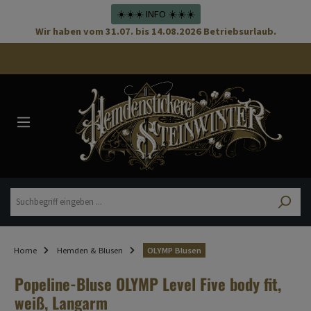
☀️☀️☀️ INFO ☀️☀️☀️
Wir haben vom 31.07. bis 14.08.2026 Betriebsurlaub.
Home
Hemden & Blusen
OLYMP Blusen
Popeline-Bluse OLYMP Level Five body fit,
weiß, Langarm