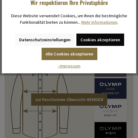
zu den Maßtabellen
Wir respektieren Ihre Privatsphäre
Diese Website verwendet Cookies, um Ihnen die bestmögliche
Funktionalität bieten zu können...
Mehr Informationen
.
Datenschutzeinstellungen
Cookies akzeptieren
Alle Cookies akzeptieren
- Impressum
zur Passformen-Übersicht HEMDEN