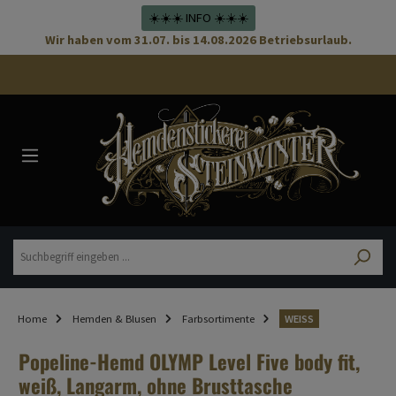
☀️☀️☀️ INFO ☀️☀️☀️
Wir haben vom 31.07. bis 14.08.2026 Betriebsurlaub.
Home
Hemden & Blusen
Farbsortimente
WEISS
Popeline-Hemd OLYMP Level Five body fit,
weiß, Langarm, ohne Brusttasche