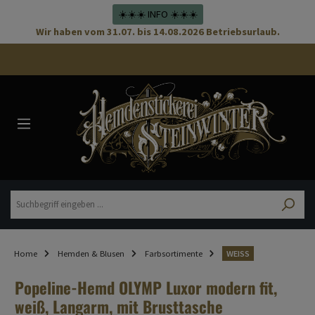
☀️☀️☀️ INFO ☀️☀️☀️
Wir haben vom 31.07. bis 14.08.2026 Betriebsurlaub.
Home
Hemden & Blusen
Farbsortimente
WEISS
Popeline-Hemd OLYMP Luxor modern fit,
weiß, Langarm, mit Brusttasche