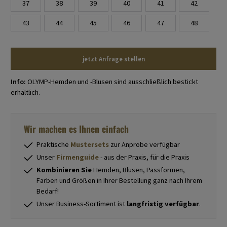
37
38
39
40
41
42
43
44
45
46
47
48
jetzt Anfrage stellen
Info:
OLYMP-Hemden und -Blusen sind ausschließlich bestickt
erhältlich.
Wir machen es Ihnen einfach
Praktische
Mustersets
zur Anprobe verfügbar
Unser
Firmenguide
- aus der Praxis, für die Praxis
Kombinieren Sie
Hemden, Blusen, Passformen,
Farben und Größen in Ihrer Bestellung ganz nach Ihrem
Bedarf!
Unser Business-Sortiment ist
langfristig verfügbar
.