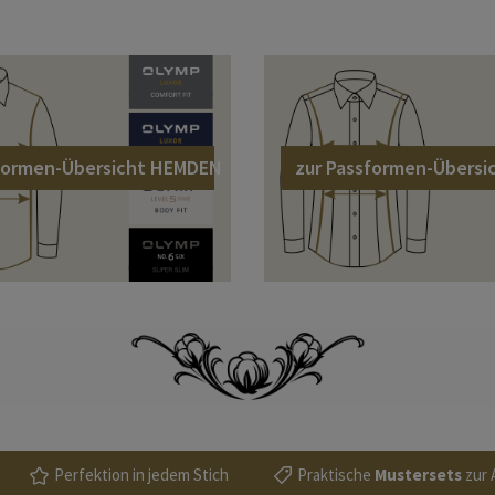
sformen-Übersicht HEMDEN
zur Passformen-Übersi
Perfektion in jedem Stich
Praktische
Mustersets
zur 