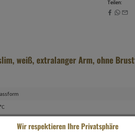
Teilen:
lim, weiß, extralanger Arm, ohne Brus
 Passform
 °C
Wir respektieren Ihre Privatsphäre