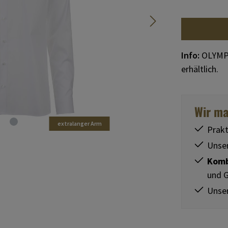
Info:
OLYMP-
erhältlich.
Wir ma
extralanger Arm
Prak
Unse
Komb
und G
Unser