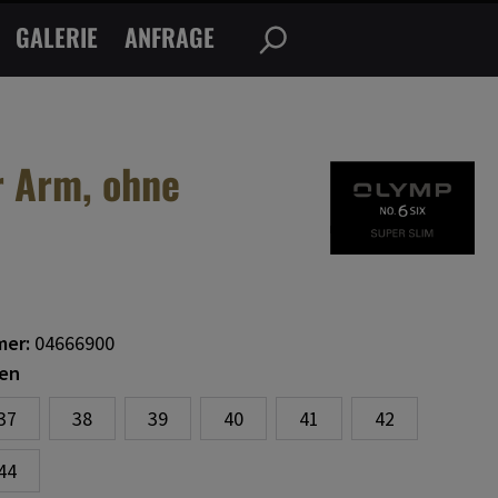
GALERIE
ANFRAGE
r Arm, ohne
mer:
04666900
en
37
38
39
40
41
42
44