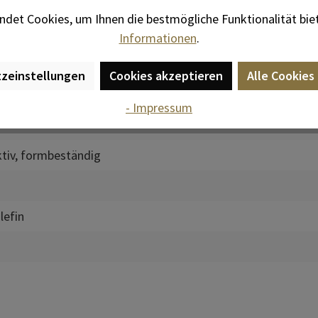
det Cookies, um Ihnen die bestmögliche Funktionalität bie
 Manschette mit gesticktem OLYMP-Signet
, verstellbare Man
Informationen
.
öpfe zur Weitenregulierung, zwei Knopflöcher für
zeinstellungen
Cookies akzeptieren
Alle Cookies
- Impressum
tiv
, formbeständig
lefin