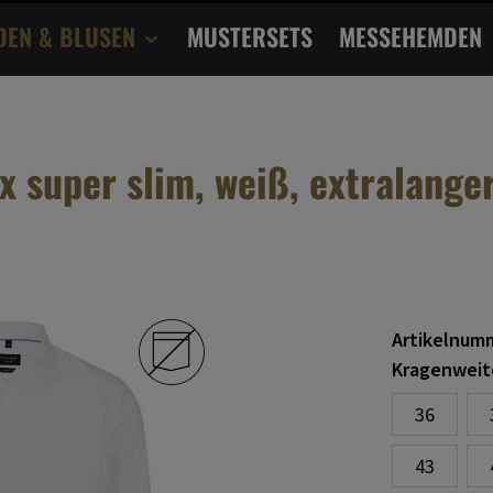
DEN & BLUSEN
MUSTERSETS
MESSEHEMDEN
 super slim, weiß, extralange
Artikelnum
Kragenweit
36
43