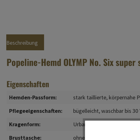
Beschreibung
Popeline-Hemd OLYMP No. Six super s
Eigenschaften
Hemden-Passform:
stark taillierte, körpernahe
Pflegeeigenschaften:
bügelleicht
, waschbar bis 30
Kragenform:
Urban Kent
Brusttasche:
ohne Brusttasche