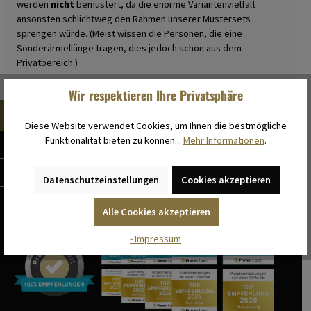
werden
nicht
bemustert, da die enorme Variantenvielfalt
ansonsten schlichtweg den Rahmen unserer Mustersets
sprengen würde. (Meist wissen die Personen, die eine
Sonderärmellänge tragen, dies jedoch schon aus dem
Privatbereich.)
Wir respektieren Ihre Privatsphäre
Diese Website verwendet Cookies, um Ihnen die bestmögliche
Funktionalität bieten zu können...
Mehr Informationen
.
HEMDENSTICKEREI STEINWINTER
SERVICE & HILFE
Datenschutzeinstellungen
Cookies akzeptieren
WIR MÖCHTEN, DASS SIE ZU 100 % ZUFRIEDEN SIND
Alle Cookies akzeptieren
- Impressum